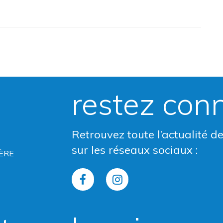
restez con
Retrouvez toute l’actualité d
sur les réseaux sociaux :
ÈRE
Lien
Lien
vers
vers