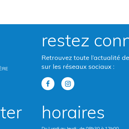
restez con
Retrouvez toute l’actualité d
sur les réseaux sociaux :
ÈRE
Lien
Lien
vers
vers
ter
horaires
le
le
compte
compte
Du Lundi au Jeudi : de 08h30 à 12h00