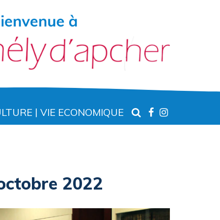
RECHERCHE
LIEN
LIEN
ULTURE
VIE ECONOMIQUE
VERS
VERS
LE
LE
COMPTE
COMPTE
FACEBOOK
INSTAGR
 octobre 2022