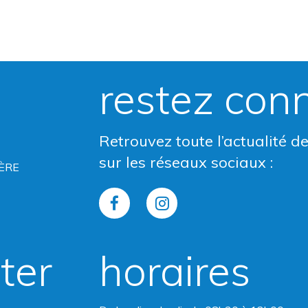
restez con
Retrouvez toute l’actualité d
sur les réseaux sociaux :
ÈRE
Lien
Lien
vers
vers
ter
horaires
le
le
compte
compte