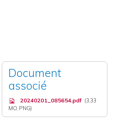
Document
associé
20240201_085654.pdf
3,33
MO
, PNG