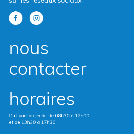
sur les réseaux sociaux :
Lien
Lien
vers
vers
nous
le
le
compte
compte
contacter
Facebook
Instagram
horaires
Du Lundi au Jeudi : de 08h30 à 12h00
et de 13h30 à 17h30